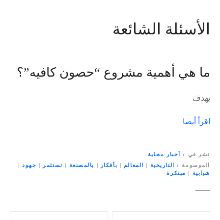
الأسئلة الشائعة
ما هي أهمية مشروع “حصون كافيه”؟
يهدف
اقرأ أيضا
نشر في
أخبار محلية
الموسومة
التاريخية
|
المعالم
|
بأفكار
|
بالمصنعة
|
تستثمر
|
جهود
|
شبابية
|
مبتكرة
ت