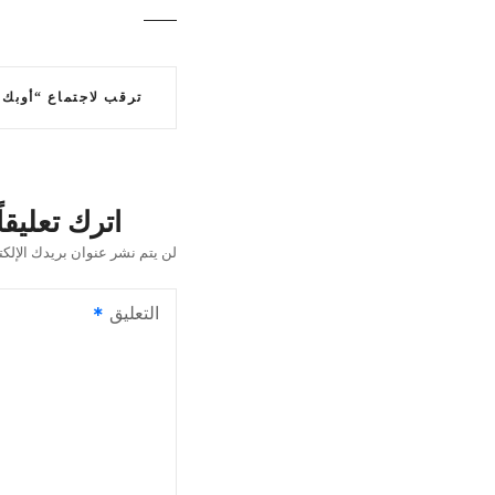
ت
ترقب لاجتماع “أوبك 
ص
فّ
ح
اترك تعليقاً
ا
لن يتم نشر عنوان بريدك الإلكت
ل
التعليق
م
ق
ا
ل