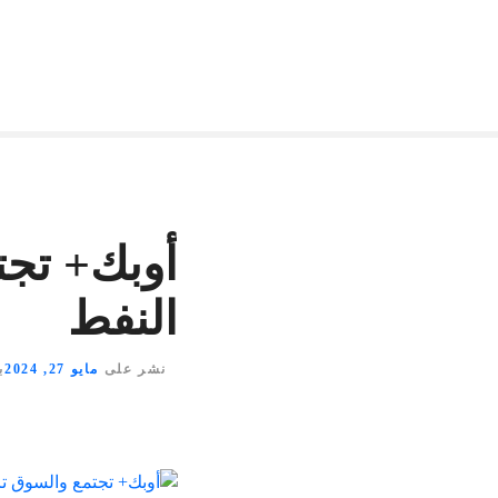
أوبك+ تجت
النفط
نشر على
مايو 27, 2024
ب