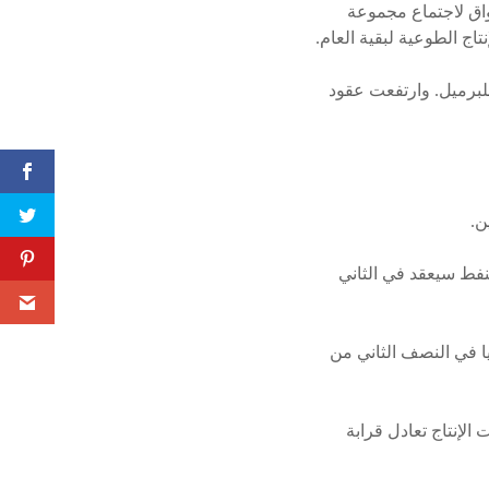
سواق لاجتماع مجموعة
اج الطوعية لبقية العام.
 جرينتش صعدت العقود الآجلة لخام برنت 11 سنتا إلى 82.23 دولار للبرميل. وارتفعت عقود
ن.
نفط سيعقد في الثاني
لإنتاج الطوعية بواقع 2.2 مليون برميل يوميا في النصف الثاني من
فإن تخفيضات الإنتاج تعادل قرابة