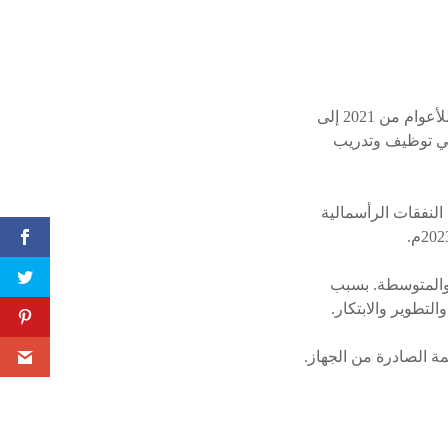
فازت مجموعة أوكيو بفئة النمو وإيجاد فرص العمل بسبب تحقيقها معدلَ نموٍّ سنوي مركّب عالٍ للأعوام من 2021 إلى
 في توظيف وتدريب
نفقات الرأسمالية
والمتوسطة. بسبب
لتطوير والابتكار.
ة الصادرة من الجهاز.