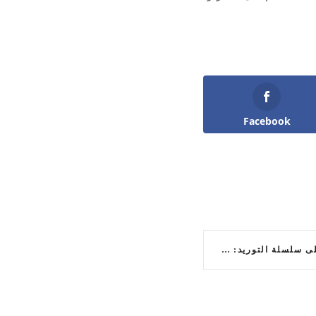
Facebook
تأثير الأسواق الآسيوية على سلسلة التوريد: جلسة نقاشية تنظمها البنك الوطني العماني