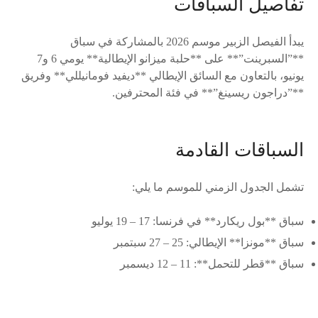
تفاصيل السباقات
يبدأ الفيصل الزبير موسم 2026 بالمشاركة في سباق
**”السبرينت”** على **حلبة ميزانو الإيطالية** يومي 6 و7
يونيو، بالتعاون مع السائق الإيطالي **ديفيد فومانيللي** وفريق
**”دراجون ريسينغ”** في فئة المحترفين.
السباقات القادمة
تشمل الجدول الزمني للموسم ما يلي:
سباق **بول ريكارد** في فرنسا: 17 – 19 يوليو
سباق **مونزا** الإيطالي: 25 – 27 سبتمبر
سباق **قطر للتحمل**: 11 – 12 ديسمبر