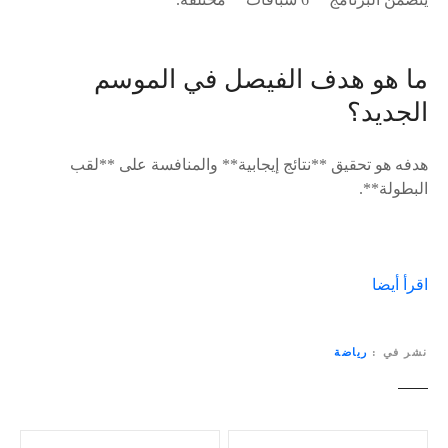
ما هو هدف الفيصل في الموسم
الجديد؟
هدفه هو تحقيق **نتائج إيجابية** والمنافسة على **لقب
البطولة**.
اقرأ أيضا
نشر في
رياضة
ت