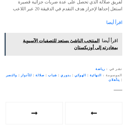
لفريق صلالة الذي تحصل على عدة ضربات جزائية قصيرة
استغل إحداها لإحراز هدف التقدم في الدقيقة 20 عبر اللاعب
اقرأ أيضا
اقرأ أيضا
المنتخب الناشئ يستعد للتصفيات الآسيوية
بمغادرته إلى أوزبكستان
نشر في
رياضة
الموسومة
النهائية
|
الهوكي
|
بدوري
|
شباب
|
صلالة
|
للأدوار
|
والنصر
|
يتأهلان
ت
ص