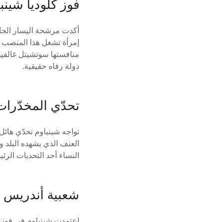
فوز كلوديا شينب
أكدت مرشحة اليسار الحاكم
منافستها سوتشيتل غالفيس
دولة رفاه حقيقية.
تحدّي المخدّرا
تواجه شينباوم تحدّي هائ
العنف الذي يشهده البلد 
النساء أحد التحديات الرئي
شعبية أندريس ما
اعتمدت شينباوم في فوزها