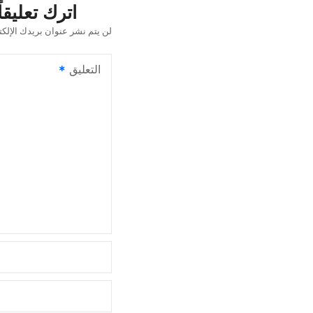
ح
اترك تعليقاً
ا
لن يتم نشر عنوان بريدك الإلكت
ل
التعليق
م
ق
ا
ل
ا
ت