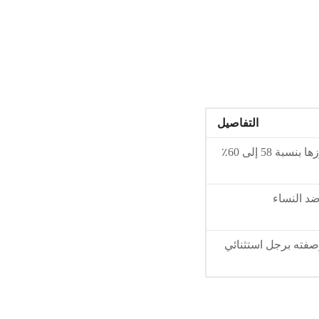
التفاصيل
أصبحت أول امرأة تشغل هذا المنصب في المكسيك بفوزها بنسبة 58 إلى 60٪
ضد النساء
صفته برجل استثنائي