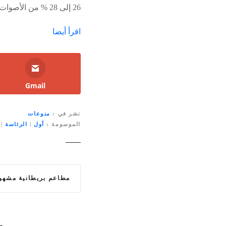
26 إلى 28 % من الأصوات، ب
اقرأ أيضا
Gmail
نشر في
منوعات
الموسومة
أول
|
الرئاسة
|
ت
مطاعم بريطانية مشهورة: ما السبب ورا
ص
فّ