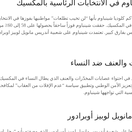
اوم في الانتخابات الرئاسية بالمكسيك
 كلوديا شينباوم بأنها “لن تخيب تطلعات” مواطنيها بفوزها في الانتخاب
إمرأة تشغل هذا ا
 بفارق كبير. تعتمدت شينباوم على شعبية أندريس مانويل لوبيز اوبراد
ت والعنف ضد النساء
ل في احتواء عصابات المخدّرات والعنف الذي يطال النساء في المكسيك. 
وتعزيز الأمن الوطني وتطبيق سياسة “عدم الإفلات من العقاب” لمكافحة
سية التي تواجهها شينباوم.
نويل لوبيز أوبرادور
 على شعبية أندريس مانويل لوبيز أوبرادور، الذي وصفته بأنه “رجل ا