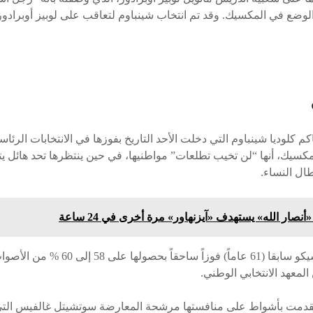
ضع في المكسيك. وقد تم انتخاب شينباوم لتعاقب على لوبيز أوبرادو
 كلوديا شينباوم التي دخلت الأحد التاريخ بفوزها في الانتخابات الرئاس
سيك، أنها “لن تخيب تطلعات” مواطنيها، في حين ينتظرها تحد هائل ي
ال النساء.
نصار الله» يستهدف «آيزنهاور» مرة أخرى في 24 ساعة
وحققت رئيسة بلدية مكسيكو سابقا (61 عاماً) فو
 المعهد الانتخابي الوطني.
تقدمت بأشواط على منافستها مرشحة المعارضة سوتشيتل غالفيس التي