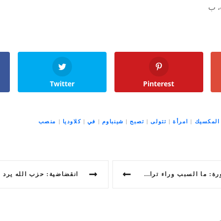
Twitter
Pinterest
المكسيك
|
امرأة
|
تتولى
|
تصبح
|
شينباوم
|
في
|
كلاوديا
|
منصب
ء تراجع خططها لفتح فروع في إسرائيل؟