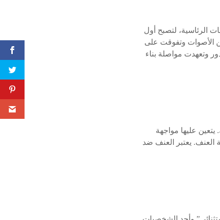
ات الرئاسية، لتصبح أول
لمنصب في المكسيك. حققت شينباوم فوزاً ساحقاً بحصولها على 58 إلى 60٪ من الأصوات وتفوقت على
ور وتعهدت مواصلة بناء
يتعين عليها مواجهة
 العنف. يعتبر العنف ضد
ستثنائي” وأحد الشخصيات