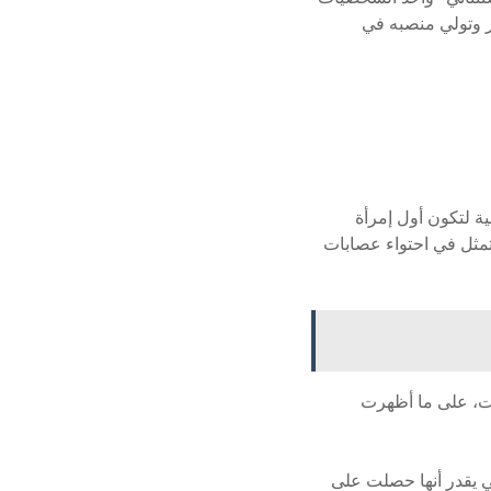
ر وتولي منصبه في
ية لتكون أول إمرأة
تمثل في احتواء عصابات
زاً ساحقاً بحصولها على 58 إلى 60 % من الأصوات، على ما أظهرت
 يقدر أنها حصلت على