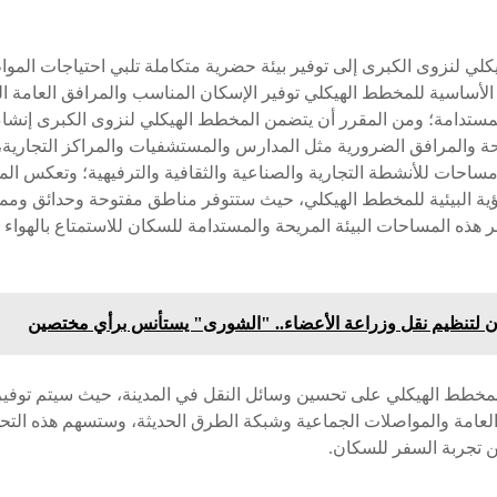
لي لنزوى الكبرى إلى توفير بيئة حضرية متكاملة تلبي احتياجات الموا
ئ الأساسية للمخطط الهيكلي توفير الإسكان المناسب والمرافق العامة 
مستدامة؛ ومن المقرر أن يتضمن المخطط الهيكلي لنزوى الكبرى إنشا
ة والمرافق الضرورية مثل المدارس والمستشفيات والمراكز التجارية، ك
مساحات للأنشطة التجارية والصناعية والثقافية والترفيهية؛ وتعكس ا
ؤية البيئية للمخطط الهيكلي، حيث ستتوفر مناطق مفتوحة وحدائق وم
 هذه المساحات البيئة المريحة والمستدامة للسكان للاستمتاع بالهواء
 لتنظيم نقل وزراعة الأعضاء.. "الشورى" يستأنس برأي مختصين
المخطط الهيكلي على تحسين وسائل النقل في المدينة، حيث سيتم توف
العامة والمواصلات الجماعية وشبكة الطرق الحديثة، وستسهم هذه الت
 تجربة السفر للسكان.