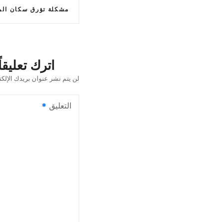
ت
مشكلة تؤرق سكان المضيبي منذ عام 
ص
فّ
ح
اترك تعليقاً
ا
لن يتم نشر عنوان بريدك الإلكت
ل
التعليق
م
ق
ا
ل
ا