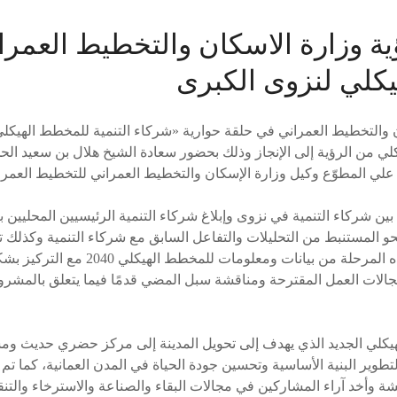
ة وزارة الاسكان والتخطيط العمرا
كلي لنزوى الكبرى
التخطيط العمراني في حلقة حوارية «شركاء التنمية للمخطط الهيكلي 
لي من الرؤية إلى الإنجاز وذلك بحضور سعادة الشيخ هلال بن سعيد ال
علي المطوّع وكيل وزارة الإسكان والتخطيط العمراني للتخطيط العمرا
ين شركاء التنمية في نزوى وإبلاغ شركاء التنمية الرئيسيين المحليين ب
و المستنبط من التحليلات والتفاعل السابق مع شركاء التنمية وكذلك تب
بما تم التوصل إليه في هذه المرحلة من بيانات ومعلوما
لات العمل المقترحة ومناقشة سبل المضي قدمًا فيما يتعلق بالمشروع
لي الجديد الذي يهدف إلى تحويل المدينة إلى مركز حضري حديث ومستد
طوير البنية الأساسية وتحسين جودة الحياة في المدن العمانية، كما تم
 وأخد آراء المشاركين في مجالات البقاء والصناعة والاسترخاء والتنقل