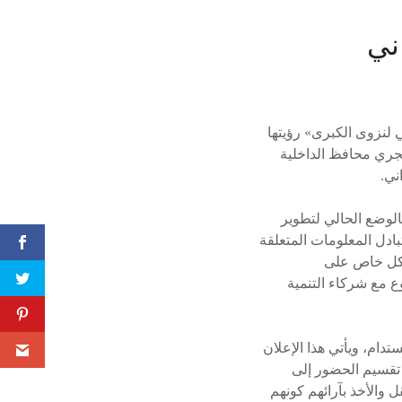
ني
لنزوى الكبرى» رؤيتها
حجري محافظ الداخلية
ني.
الوضع الحالي لتطوير
ادل المعلومات المتعلقة
ت للمخطط الهيكلي 2040 مع التركيز بشكل خاص على
 مع شركاء التنمية
ام، ويأتي هذا الإعلان
 تقسيم الحضور إلى
 والأخذ بآرائهم كونهم