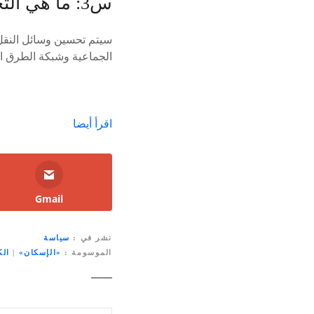
س3: ما هي التحسينات المخططة في وسائل النقل في نزوى الكبرى؟
سيتم تحسين وسائل النقل 
الجماعية وشبكة الطرق ال
اقرأ أيضا
Gmail
نشر في
سياسة
الموسومة
«الإسكان»
|
الك