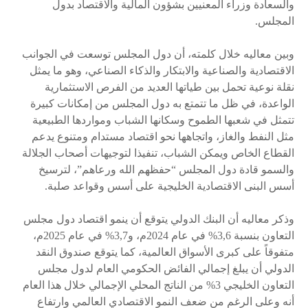
والسعادة وزراء المعنيين بشؤون المالية والاقتصاد بدول
المجلس.
وبين معاليه خلال كلمته، أن دول المجلس توسعت في الجوانب
الاقتصادية والصناعية والابتكار والذكاء الصناعي، وهو ما يمثل
نقلة نوعية تحمل بين طياتها العديد من الفرص الاستثمارية
الواعدة، في ظل ما تتمتع به دول المجلس من إمكانات كبيرة
تتمثل في شعبها الطموح وسكانها الشباب ومواردها الطبيعية
مثل النفط والغاز، واتجاهها نحو اقتصاد مستدام ومتنوع يدعم
القطاع الخاص ويمكن الشباب، تنفيذا لتوجيهات أصحاب الجلالة
والسمو قادة دول المجلس “حفظهم الله ورعاهم”، لترسيخ
أسس البنى الاقتصادية الخليجية على أسس وقواعد صلبة.
وذكر معاليه أن البنك الدولي يتوقع أن ينمو اقتصاد دول مجلس
التعاون بنسبة 3,6% في عام 2024م، و3,7% في عام 2025م،
متفوقاً على كبرى الأسواق العالمية، كما يتوقع صندوق النقد
الدولي أن يبلغ إجمالي الفائض الحكومي العام لدول مجلس
التعاون الخليجي 3% من الناتج المحلي الإجمالي خلال هذا العام
أنه وعلى الرغم من ضعف النمو الاقتصادي العالمي وارتفاع