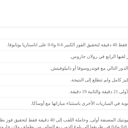
ناستازيا بوتابوفا.
لقبها الرابع في رولان جاروس.
دور التالي مع فوندروسوفا أو دانيلوفيتش.
ز كامل ولم تتطلع إلى النتيجة.
 19 دقيقة.
ة في المباريات الأخرى باستثناء مباراتها مع أوساكا.
احتاجت البولندية إيجا شفيونتيك المصنفة أولى, وحاملة اللقب إلى 
الروسية اناستازيا بوتابوفا 6-0 و6-0 في طريقها إلى بلوغ الدور ربع النهائي من بطولة 