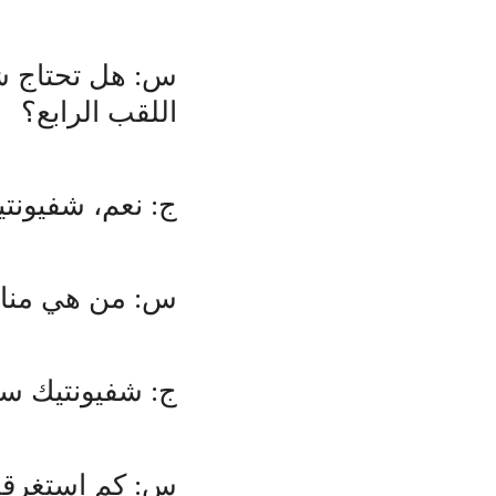
س: هل تحتاج شف
اللقب الرابع؟
ج: نعم، شفيونت
س: من هي منافس
ج: شفيونتيك ستل
س: كم استغرقت الب