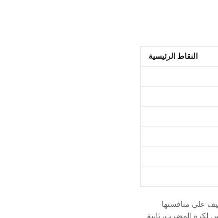
النقاط الرئيسية
40 دقيقة فقط لتحقيق فوز نظيف على منافستها
رولان جاروس لكرة المضرب، ثانية