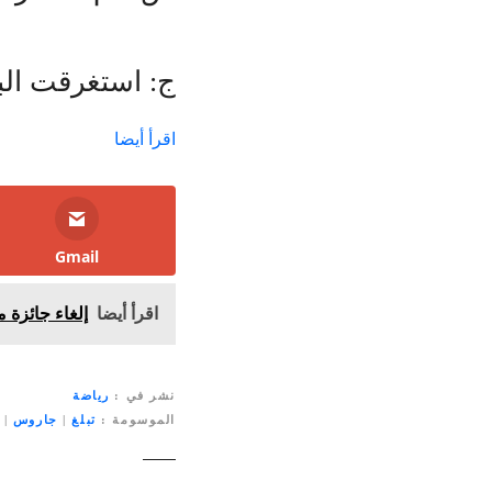
ج: استغرقت البولندية فقط 40 دقيقة لتح
اقرأ أيضا
Gmail
اقرأ أيضا
إلغاء جائزة 
نشر في
رياضة
الموسومة
تبلغ
|
جاروس
|