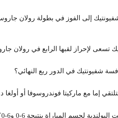
يونتيك إلى الفوز في بطولة رولان جارو
يك تسعى لإحراز لقبها الرابع في رولان جار
ة شفيونتيك في الدور ربع النهائي؟
تقي إما مع ماركيتا فوندروسوفا أو أولغا دا
ولندية لحسم المباراة بنتيجة 6-0 و6-0؟