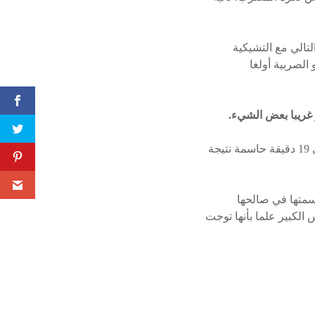
لتالي مع التشيكية
وفا الفائزة ببطولة ويمبلدون العام الماضي ووصيفة رولان جاروس عام 2019، أو الصربية أولغا
 غريبا بعض الشيء.
وحسمت شفيونتيك المجموعة الأولى في 21 دقيقة وكان سيناريو الثانية مماثلا لتنهيه البولندية في 19 دقيقة حاسمة نتيجة
حسمتها في صالحها
 الكبير علما بأنها توجت