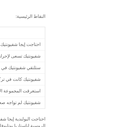
النقاط الرئيسية:
احتاجت إيجا شفيونتيك فقط 40 دقيقة لتحقيق الفوز الكبير 6-0 و6-0 على ا
شفيونتيك تسعى لإحراز 
ستلتقي شفيونتيك في ال
شفيونتيك كانت في تركي
استغرقت المجموعة الأولى 21 دقيقة والثانية
شفيونتيك لم تواجه صعوب