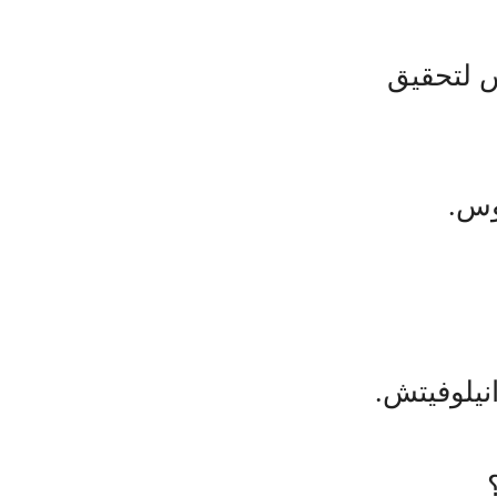
س لتحقيق
وس.
نيلوفيتش.