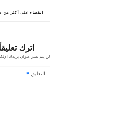
ت
القضاء على أكثر من مليون
ص
فّ
ح
اترك تعليقاً
ا
لن يتم نشر عنوان بريدك الإلكت
ل
التعليق
م
ق
ا
ل
ا