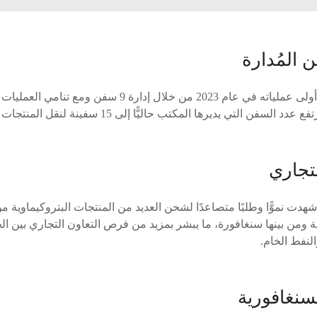
 المُدارة
وأشار إلى أن المكتب بدأ أولى عملياته في عام 2023 من خلال إد
تي يديرها المكتب حاليًّا إلى 15 سفينة لنقل المنتجات النفطية والمواد الخام.
تجاري
شهدت نموًّا وطلبًا متصاعدًا لشحن العديد من المنتجات البتروكيماوية 
ية ومن بينها سنغافورة، ما يبشر بمزيد من فرص التعاون التجاري بين 
لنفط الخام.
سنغافورية