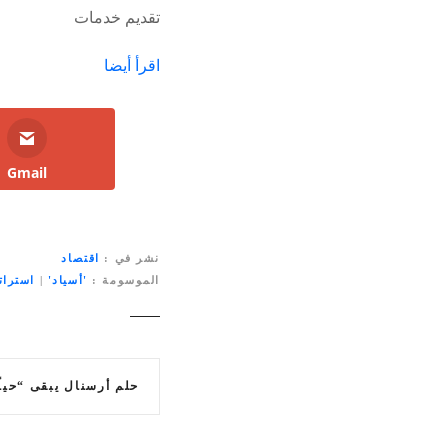
تقديم خدمات
اقرأ أيضا
Gmail
نشر في
اقتصاد
الموسومة
'أسياد'
|
استرات
ت
حلم أرسنال يبقى “حياً” .. سيتي ي
ص