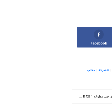
Facebook
للشركة
|
مكتب
بدبي، أنس الريامي يشارك في بطولة “WRESTLEFEST DXB”