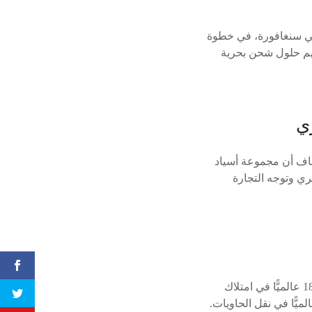
 في سنغافورة، في خطوة
ديم حلول شحن بحرية
ي
جاف أن مجموعة أسياد
ري وتوجه التجارة
وأشار إلى أن شركة أسياد للنقل البحري تمتلك وتدير 85 سفينة متعددة الاستخدامات، وتصنف الـ18 عالميًّا في امتلاك