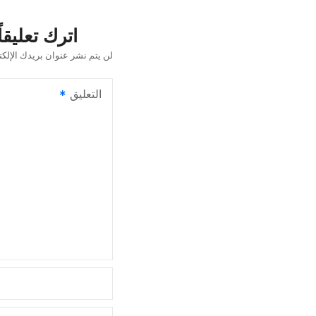
فّ
ح
اترك تعليقاً
ا
لن يتم نشر عنوان بريدك الإلكت
ل
التعليق
م
ق
ا
ل
ا
ت