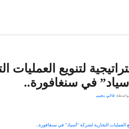
تيجية لتنويع العمليات الت
ياد” في سنغافورة..
واسطة
غالي يحيى