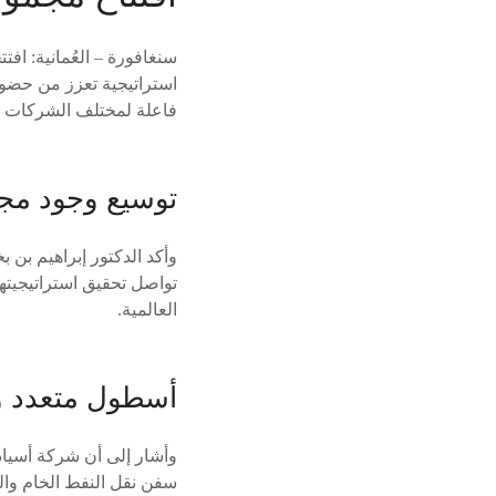
سنغافورة – العُمانية: ا
استراتيجية تعزز من حضور
فاعلة لمختلف الشركات الع
توسيع وجود مجم
وأكد الدكتور إبراهيم بن
تواصل تحقيق استراتيجيتها
العالمية.
أسطول متعدد
سفن نقل النفط الخام والـ21 عالميًّا في امتلاك سفن نقل الغاز الطبيعي المسال والنفط والـ51 عالميًّا في نقل الحاو