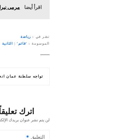
اقرأ أيضا
مرمى نيران 
نشر في
رياضة
الموسومة
'قائم'
|
الثانية
|
ت
تواجه سلطنة عمان انخفاضاً مقلقاً في
ص
فّ
ح
اترك تعليقاً
ا
لن يتم نشر عنوان بريدك الإلكت
ل
التعليق