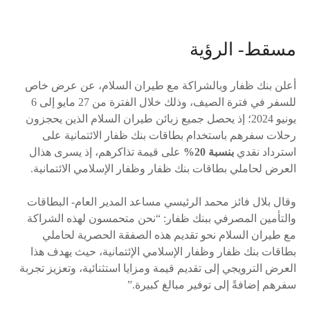
مسقط- الرؤية
أعلن بنك ظفار وبالشراكة مع طيران السلام، عن عرض خاص
للسفر في فترة الصيف، وذلك خلال الفترة من 27 مايو إلى 6
يونيو 2024؛ إذ يحصل جميع زبائن طيران السلام الذين يحجزون
رحلات سفرهم باستخدام بطاقات بنك ظفار الائتمانية على
استرداد نقدي
بنسبة 20%
على قيمة تذاكرهم، إذ يسرى هذال
العرض لحاملي بطاقات بنك ظفار وظفار الإسلامي الائتمانية.
وقال بلال فائز محمد الرئيسي مساعد المدير العام- البطاقات
والتأمين المصرفي ببنك ظفار: “نحن متحمسون لهذه الشراكة
مع طيران السلام نحو تقديم هذه الصفقة الحصرية لحاملي
بطاقات بنك ظفار وظفار الإسلامي الإئتمانية، حيث يهدف هذا
العرض الترويجي إلى تقديم قيمة ومزايا استثنائية، وتعزيز تجربة
سفرهم إضافةً إلى توفير مبالغ كبيرة.”