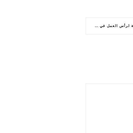
تدريب المؤسسات الداعمة لرأس العمل في شمال الشرقية: ملتقى حافل بالتحديات