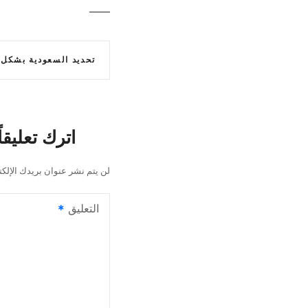
تحديد السعودية بشكل راسخ في خارط
ت
ص
اترك تعليقاً
فّ
لن يتم نشر عنوان بريدك الإلكت
ح
ا
التعليق
ل
م
ق