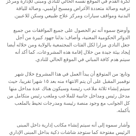
لكرة القدم في الموقع نفسه الحالي للنادي ومبنى للإدارة ومركز
ترفيه وصالة متعددة الأغراض ومسبح أولمبي، وصالة للياقة
البدنية ومواقف سيارات ومركز علاج طبيعي وسكن للاعبين.
وأوضح سموه أنه تم الحصول على جميع الموافقات من جميع
الدوائر الحكومية المعنية، وأضاف: بذلنا جهود كبيرة من أجل
جعل النادي مزارا لكل الفئات المجتمعية بالولاية ومن خلاله أيضا
إيجاد بيئة جيدة من خلال إقامة هذه المشروعات، كما أكد أنه
سيتم هدم كافة المباني في الموقع الحالي للنادي.
وتابع: من المتوقع أن يبدأ العمل في هذا المشروع خلال شهر
نوفمبر المقبل على أن يتم الانتهاء منه بعد ١٥ شهرا تقريبا، حيث
سيتم إنشاء ثلاثة ملاعب رئيسة وسيكون هناك عدة مداخل منها
مدخل رئيس ومداخل جانبية للملاعب وملعب رئيس متكامل من
كل الجوانب مع وجود منصة رئيسة ومدرجات تحيط بالملعب
بأكمله.
وأشار سموه إلى أنه سيتم إنشاء مكاتب إدارية داخل المبنى
الرئيس مفتوحة كما ستوجد شاشات ذكية بداخل المبنى الإداري