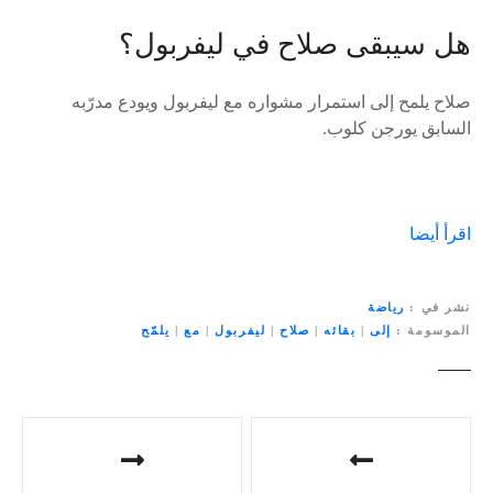
هل سيبقى صلاح في ليفربول؟
صلاح يلمح إلى استمرار مشواره مع ليفربول ويودع مدرّبه
السابق يورجن كلوب.
اقرأ أيضا
نشر في
رياضة
الموسومة
إلى
|
بقائه
|
صلاح
|
ليفربول
|
مع
|
يلمّح
ت
ص