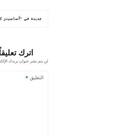
ت
جديدة في “أساسينز كريد” سلسلة – تحين م
ص
فّ
ح
اترك تعليقاً
ا
لن يتم نشر عنوان بريدك الإلكت
ل
التعليق
م
ق
ا
ل