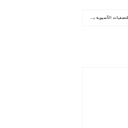
المنتخب الناشئ يستعد للتصفيات الآسيوية بمغادرته إلى أوزبكستان