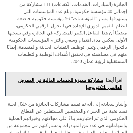
الجائزة (المبادرات، الخدمات، الكفاءات) 111 مشاركة من
إجمالي 40 مؤسسة حكومية، وبلغ عدد المؤسسات التي
يستهدفها مسار “المؤسسات” 56 مؤسسة حكومية خاضعة
لنظام التقييم الدوري للإجادة في التحول الرقمي الحكومي،
مضيفًا أن هذا التفاعل الكبير للمشاركة في الجائزة وفي نسختها
الأولى يعكس مدى اهتمام وسعي والتزام المؤسسات الحكومية
بالتحول الرقمي وتبني توظيف التقنيات الحديثة والمتقدمة، إيمانًا
منهم في مساهمته في تحقيق الأهداف الوطنية والتطلعات
المستقبلية لرؤية عمان 2040.
اقرأ أيضا
مشاركة مميزة للخدمات المالية في المعرض
العالمي للتكنولوجيا
وأشار سعادته إلى أنه تم تقييم مشاركات الجائزة من خلال لجنة
تضم نخبة من الخبراء والمختصين المستقلين عن القطاع
الحكومي الذي تم اختيارهم بناءً على مجالاتهم وخبراتهم العملية
وإسهاماتهم في عدد من المبادرات ومشاركتهم في مجموعة من
الجوائز المحلية والدولية في مجال التحول الرقمي وذلك لضمان