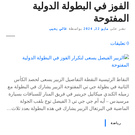
الفوز في البطولة الدولية
المفتوحة
نشر على
مايو 22, 2024
بواسطة
غالي يحيى
ع
0
تعليقات
ل
ى
٪
s
النقاط الرئيسية النقطة التفاصيل الزبير يسعى لحصد الكأس
الثانية في بطولة جي تي المفتوحة الزبير يشارك في البطولة مع
زميله الكندي ميكائيل جرينير في فريق المنار للسباقات بسيارة
مرسيدس – أيه أم جي جي تي 3 الفيصل توج بلقب الجولة
الماضية في البرتغال الزبير يشارك في هذه البطولة بعدد ثلاث…
رياضة