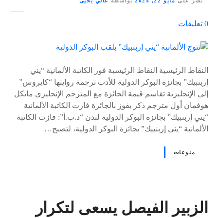
نشر على
مايو 22, 2024
بواسطة
غالي يحيى
ع
0
تعليقات
ل
ى
٪
s
النقاط الرئيسية النقاط الرئيسية فوز الكاتبة الألمانية “يني
إربنبيك” بجائزة البوكر الدولية للأدب ترجمة روايتها “كايروس”
إلى الإنجليزية تقاسم قيمة الجائزة مع المترجم الإنجليزي مايكل
هوفمان أول مترجم ذكر يفوز بالجائزة فازت الكاتبة الألمانية
“يني إربنبيك” بجائزة البوكر الدولية لندن “د.ب.أ”: فازت الكاتبة
الألمانية “يني إربنبيك” بجائزة البوكر الدولية، لتصبح…
منوعات
الزبير الفيصل يسعى لتكرار