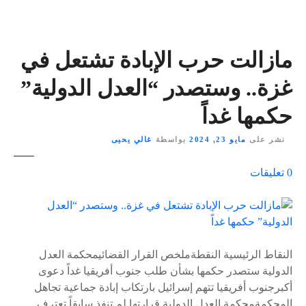
مازالت حرب الإبادة تشتعل في
غزة.. وستصدر “العدل الدولية”
حكمها غداً
نشر على
مايو 23, 2024
بواسطة
غالي يحيى
ع
0
تعليقات
ل
ى
٪
s
النقاط الرئيسية النقطةملخص القرار القضائيمحكمة العدل
الدولية ستصدر حكمها بشأن طلب جنوب أفريقيا غداً دعوى
أكبرجنوب أفريقيا تتهم إسرائيل بارتكاب إبادة جماعية تجاهل
المحكمةمحكمة العدل الدولية قرارتها لم تنفذ سابقاً تعترف