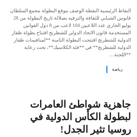
٪
s
النقاط الرئيسية النقطة الوصف موقع البطولة مجمع السلطان
قابوس الشبابي للثقافة والترفيه بصلالة تاريخ البطولة من 28
يوليو الجاري عدد اللاعبين 104 لاعب من 8 دول القوانين
المستخدمة قانون الاتحاد الدولي للشطرنج افتتاح بطولة ظفار
الدولية للشطرنج افتتحت البطولة الثامنة **لمنافسات ظفار
الدولية للشطرنج** في **فئة الكلاسيك**، تحت رعاية
**اللجنة…
رياضة
جاهزية شواطئ العامرات
لبطولة الكأس الدولية في
روسيا تثير الجدل!