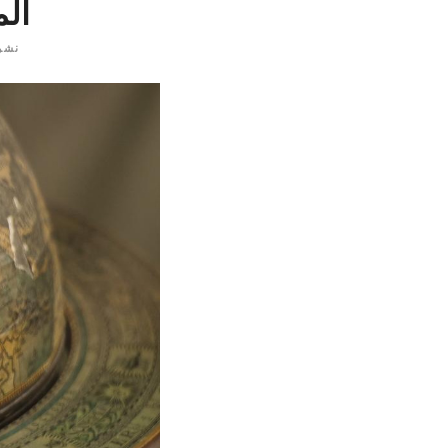
الم
٪
s
نشر