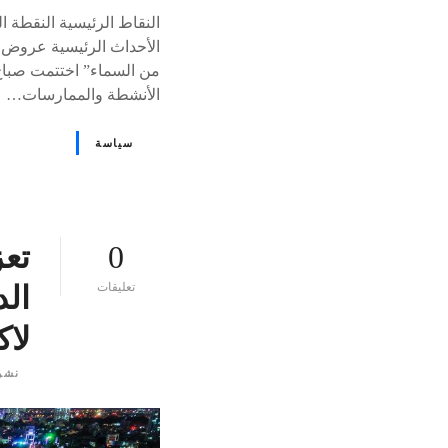
النقاط الرئيسية النقطة 
الأحداث الرئيسية عروض ج
من السماء” اختتمت صباح 
الأنشطة والممارسات…
سياسة
0
تعز
ع
تعليقات
الد
ل
ى
لا
٪
s
نشر