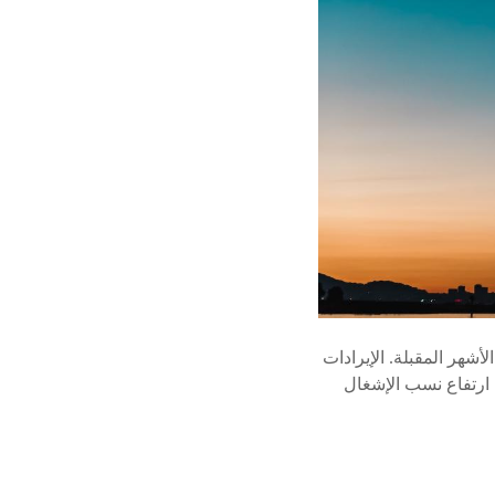
شهر المقبلة. الإيرادات
ت 229 مليون ريال عماني في 2023. نسب الإشغال ارتفاع نسب الإشغال