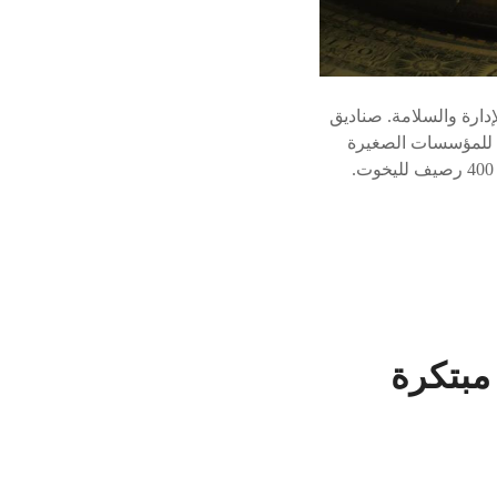
دارة والسلامة. صناديق
ت للمؤسسات الصغيرة
والمتوسطة وتشجيع الابتكار. نمو المرسى مرسى الموج هو الأكبر في سلطنة عمان ويحتوي على 400 رصيف لليخوت.
مبتكرة