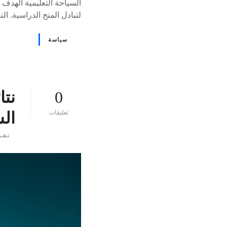
لتبادل المنح الدراسية. التعاون مع د
سياسة
0
نتا
ع
تعليقات
ال
ل
ى
نشر
٪
s