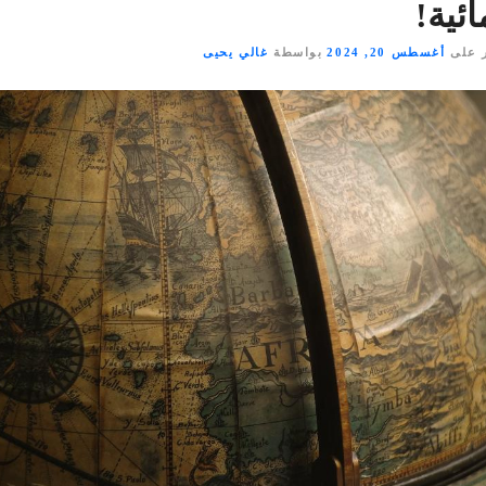
ائية!
 على
أغسطس 20, 2024
بواسطة
غالي يحيى