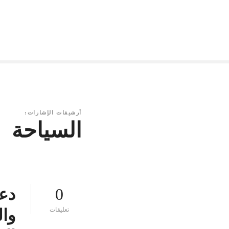
أرشيفات الإشارات:
السياحة
0
دع
ع
تعليقات
وال
ل
ى