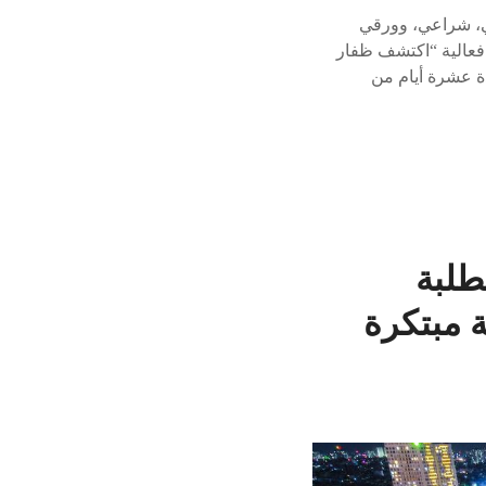
كي، شراعي، وورقي
 فعالية “اكتشف ظفار
ة عشرة أيام من
طلبة
 مبتكرة