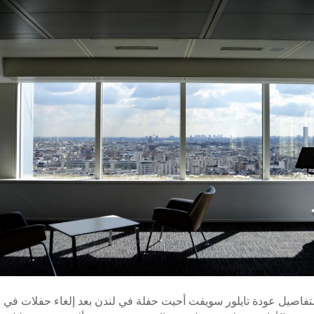
لتفاصيل عودة تايلور سويفت أحيت حفلة في لندن بعد إلغاء حفلات في ف