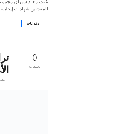
المعجبين شهادات إيجابية
منوعات
0
ترا
ع
تعليقات
الأ
ل
ى
نشر
٪
s