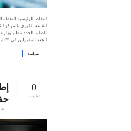
النقاط الرئيسية النقطة ا
القاعة الكبرى بالمركز ا
للطلبة الجدد تنظم وزارة ال
الجدد المقبولين في **ال
سياسة
0
إطل
ع
تعليقات
حفل
ل
ى
نشر
٪
s