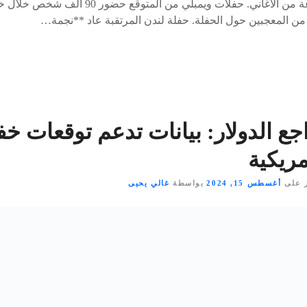
غنت مع إد شيران مجموعة من الأغاني. حفلات ويمبلي م
 من المعجبين حول الحفلة. حفلة لندن المرتقبة عاد **نجمة…
جع الدولار: بيانات تدعم توقعات خ
مريكية
 على
أغسطس 15, 2024
بواسطة
غالي يحيى