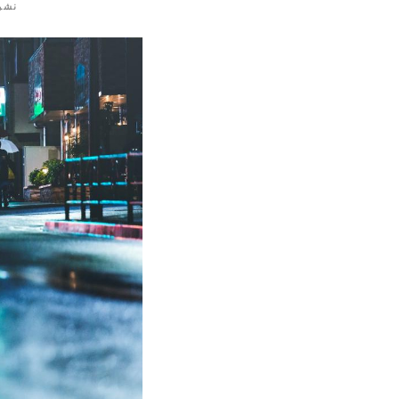
نشر
٪
s