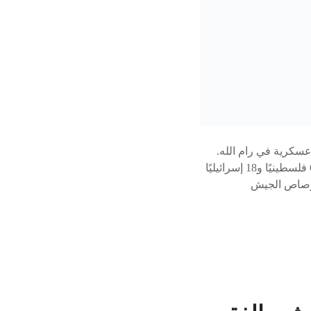
سكرية في رام الله.
أخطار شقق سكنية تفجير شقق لشخصيات متهمة بهجوم على مركبة إسرائيلية. أعداد القتلى 620 فلسطينيًا و18 إسرائيليًا
 برصاص الجيش