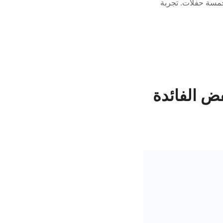
ن المتوقع حضور 90 ألف شخص خلال خمسة حفلات. تجربة
فض الفائدة