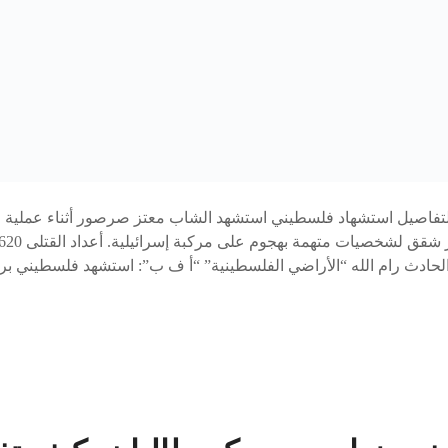
التفاصيل استشهاد فلسطيني استشهد الشاب معتز صرصور أثناء عملية ع
يل الحادث رام الله “الأراضي الفلسطينية” “أ ف ب”: استشهد فلسطيني