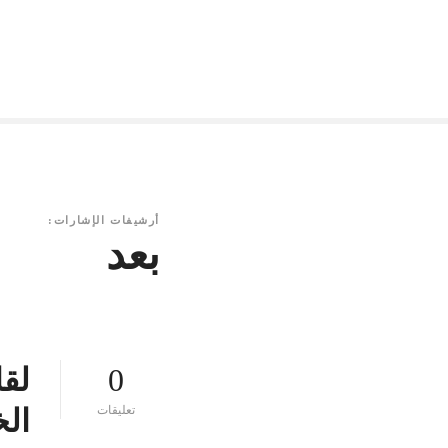
أرشيفات الإشارات:
بعد
0
لقا
ع
تعليقات
الخ
ل
ى