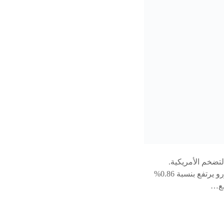
لتضخم الأمريكية.
استقرار الين استقر الين رغم نمو الاقتصاد الياباني بنسبة 3.1% في الربع الثاني. ارتفاع اليورو اليورو يرتفع بنسبة 0.86%
 مع…