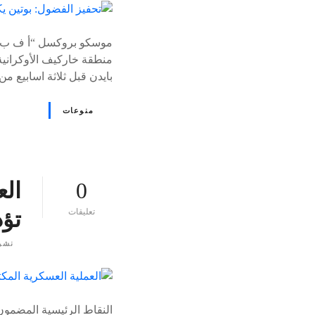
موسكو بروكسل “أ ف ب” “ر
منطقة خاركيف الأوكرانية
بايدن قبل ثلاثة اسابيع 
منوعات
0
الع
ع
تعليقات
تؤدي إلى 
ل
ى
نشر
٪
s