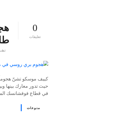
0
هج
ع
تعليقات
طا
ل
ى
نشر
٪
s
كييف موسكو تشنّ هجوماً 
حيث تدور معارك بينها وبي
في قطاع فوفشانسك المتا
منوعات