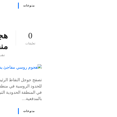
منوعات
0
هج
ع
تعليقات
منط
ل
ى
نشر
٪
s
تصفح جوجل النقاط الرئيسي
للحدود الروسية في منطقة
بالمدفعية…
منوعات