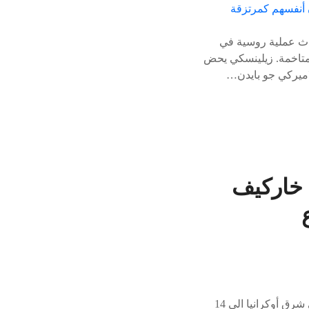
دث عملية روسية في
لمتاخمة. زيلينسكي يحض
لاميركي جو بايدن…
 خاركيف
النقاط الرئيسية المضمون التعديلات ارتفعت حصيلة الضربة الروسية على متجر في خاركيف في شرق أوكرانيا الى 14