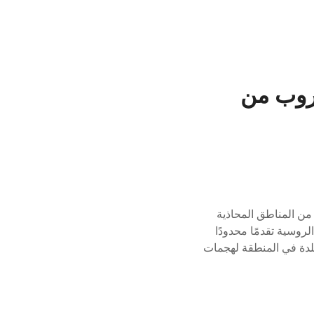
روب من
 من المناطق المحاذية
وسية تقدمًا محدودًا
نطقة الحدودية التي استعادتها أوكرانيا قبل نحو عامين. الهجمات والاشتباكات تعرضت 30 بلدة في المنطقة لهجمات