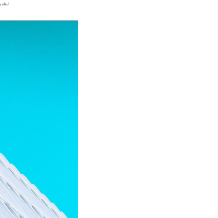
نشر
٪
s