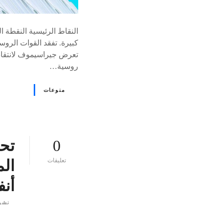
النقاط الرئيسية النقطة 
كبيرة. تفقد القوات الروس
تعرض جيراسيموف لانتقادا
روسية…
منوعات
0
تح
ع
تعليقات
الم
ل
ى
أن
٪
s
نشر