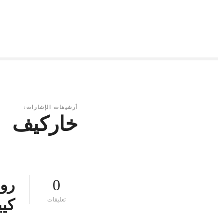
أرشيفات الإشارات:
خاركيف
0
رو
ع
تعليقات
كي
ل
ى