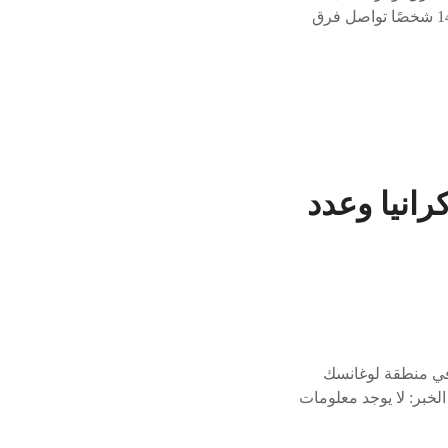
قتيلاً تم تحديد حصيلة القتلى في الهجوم الروسي على متجر في خاركيف في شرق أوكرانيا بأنها 14 شخصًا تواصل فرق
انيا وعدد
 في منطقة لوغانسك
لخبر: لا يوجد معلومات