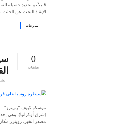
الإنقاذ البحث عن الجثث ت
منوعات
0
سي
ع
تعليقات
ال
ل
ى
نشر
٪
s
موسكو كييف “رويترز” – أ
(شرق أوكرانيا)، وهي إحدى
مصدر الخبر: رويترز مكان