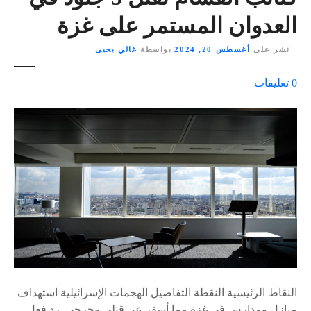
العدوان المستمر على غزة
نشر على
أغسطس 20, 2024
بواسطة
غالي يحيى
ع
0
تعليقات
ل
ى
٪
s
النقاط الرئيسية النقطة التفاصيل الهجمات الإسرائيلية استهداف
منازل ومدارس في غزة مما أسفر عن قتلى وجرحى. رد فعل