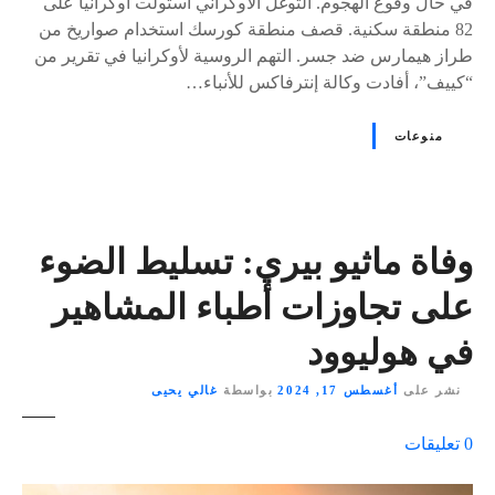
في حال وقوع الهجوم. التوغل الأوكراني استولت أوكرانيا على
82 منطقة سكنية. قصف منطقة كورسك استخدام صواريخ من
طراز هيمارس ضد جسر. التهم الروسية لأوكرانيا في تقرير من
“كييف”، أفادت وكالة إنترفاكس للأنباء…
منوعات
وفاة ماثيو بيري: تسليط الضوء
على تجاوزات أطباء المشاهير
في هوليوود
نشر على
أغسطس 17, 2024
بواسطة
غالي يحيى
ع
0
تعليقات
ل