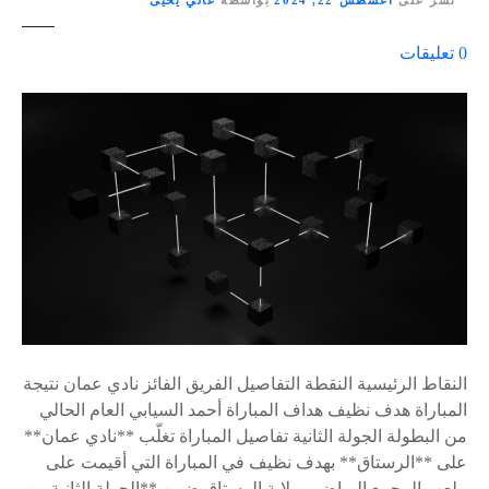
نشر على
أغسطس 22, 2024
بواسطة
غالي يحيى
ع
0
تعليقات
ل
ى
٪
s
النقاط الرئيسية النقطة التفاصيل الفريق الفائز نادي عمان نتيجة
المباراة هدف نظيف هداف المباراة أحمد السيابي العام الحالي
من البطولة الجولة الثانية تفاصيل المباراة تغلّب **نادي عمان**
على **الرستاق** بهدف نظيف في المباراة التي أقيمت على
ملعب المجمع الرياضي بولاية الرستاق ضمن **الجولة الثانية من