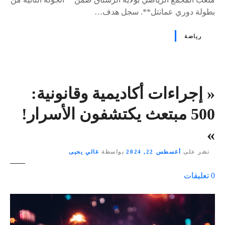
بطولة دوري عمانتل**. سجل هدف…
رياضة
« إجراءات أكاديمية وقانونية:
500 مبتعث يكتشفون الأسرار!
»
نشر على
أغسطس 22, 2024
بواسطة
غالي يحيى
ع
0
تعليقات
ل
ى
٪
s