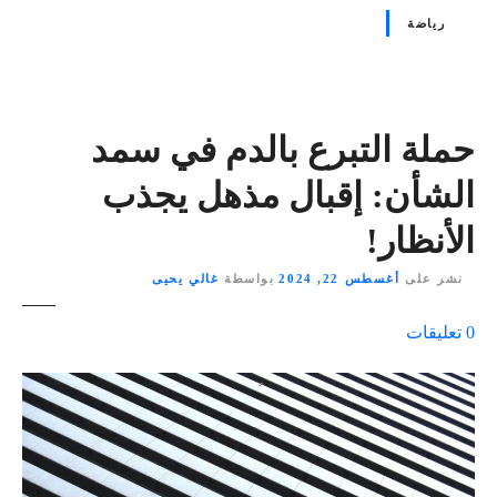
رياضة
حملة التبرع بالدم في سمد
الشأن: إقبال مذهل يجذب
الأنظار!
نشر على
أغسطس 22, 2024
بواسطة
غالي يحيى
ع
0
تعليقات
ل
ى
٪
s