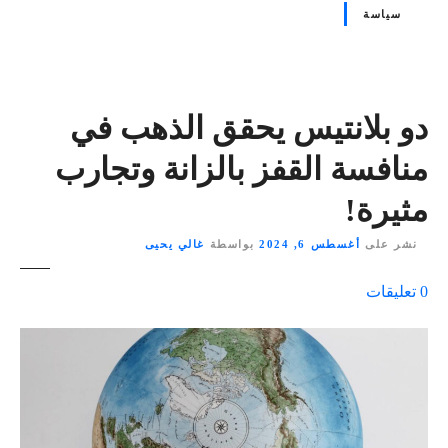
سياسة
دو بلانتيس يحقق الذهب في
منافسة القفز بالزانة وتجارب
مثيرة!
نشر على
أغسطس 6, 2024
بواسطة
غالي يحيى
ع
0
تعليقات
ل
ى
٪
s