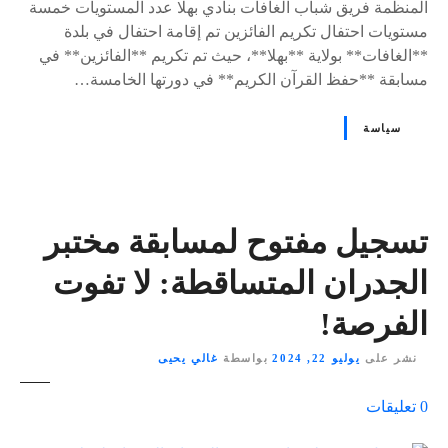
المنظمة فريق شباب الغافات بنادي بهلا عدد المستويات خمسة
مستويات احتفال تكريم الفائزين تم إقامة احتفال في بلدة
**الغافات** بولاية **بهلا**، حيث تم تكريم **الفائزين** في
مسابقة **حفظ القرآن الكريم** في دورتها الخامسة…
سياسة
تسجيل مفتوح لمسابقة مختبر
الجدران المتساقطة: لا تفوت
الفرصة!
نشر على
يوليو 22, 2024
بواسطة
غالي يحيى
ع
0
تعليقات
ل