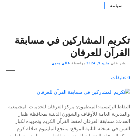
سياسة
تكريم المشاركين في مسابقة
القرآن للعرفان
نشر على
مايو 9, 2024
بواسطة
غالي يحيى
ع
0
تعليقات
ل
ى
٪
s
النقاط الرئيسية: المنظمون: مركز العرفان للخدمات المجتمعية
والمديرية العامة للأوقاف والشؤون الدينية بمحافظة ظفار
الحدث: مسابقة العرفان لحفظ القرآن الكريم وتجويده لكبار
السن في نسخته الثانية الموقع: منتجع الملينيوم صلالة كرم
مركز العرفان للخدمات المجتمعية بالتعاون مع المديرية العامة