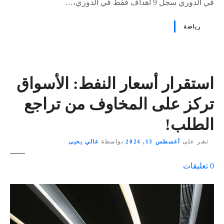
في الدوري سجل 9 أهداف فقط في الدوري،…
رياضة
استقرار أسعار النفط: الأسواق
تركز على المخاوف من تراجع
الطلب!
نشر على
أغسطس 13, 2024
بواسطة
غالي يحيى
ع
0
تعليقات
ل
ى
٪
s