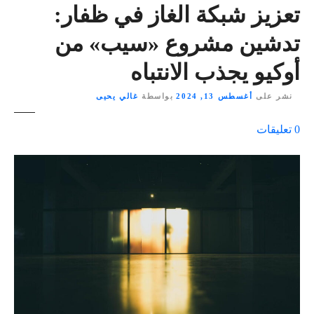
تعزيز شبكة الغاز في ظفار:
تدشين مشروع «سيب» من
أوكيو يجذب الانتباه
نشر على
أغسطس 13, 2024
بواسطة
غالي يحيى
ع
0
تعليقات
ل
ى
٪
s