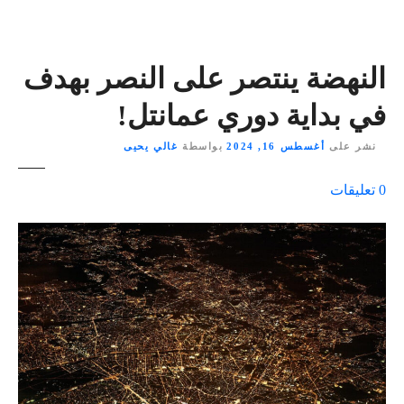
النهضة ينتصر على النصر بهدف
في بداية دوري عمانتل!
نشر على
أغسطس 16, 2024
بواسطة
غالي يحيى
ع
0
تعليقات
ل
ى
٪
s