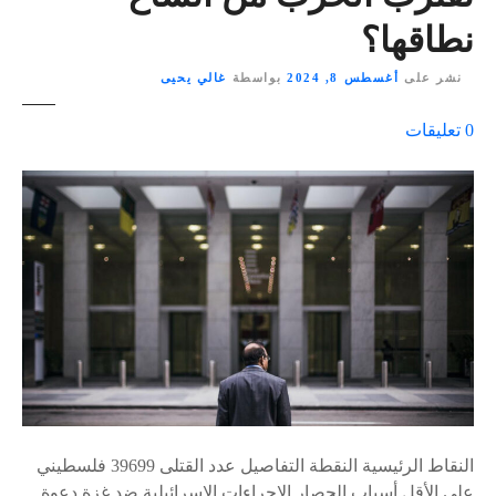
نطاقها؟
نشر على
أغسطس 8, 2024
بواسطة
غالي يحيى
ع
0
تعليقات
ل
ى
٪
s
النقاط الرئيسية النقطة التفاصيل عدد القتلى 39699 فلسطيني
على الأقل أسباب الحصار الإجراءات الإسرائيلية ضد غزة دعوة