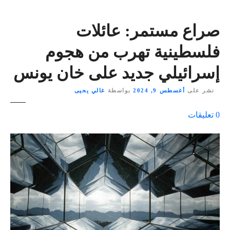
صراع مستمر: عائلات
فلسطينية تهرب من هجوم
إسرائيلي جديد على خان يونس
نشر على
أغسطس 9, 2024
بواسطة
غالي يحيى
ع
0
تعليقات
ل
ى
٪
s