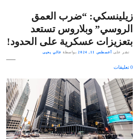
زيلينسكي: “ضرب العمق
الروسي” وبلاروس تستعد
بتعزيزات عسكرية على الحدود!
نشر على
أغسطس 11, 2024
بواسطة
غالي يحيى
ع
0
تعليقات
ل
ى
٪
s