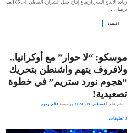
زيادة الإنتاج الليبي ارتفاع إنتاج حقل الشرارة النفطي إلى 85 ألف
برميل…
اقتصاد
موسكو: “لا حوار” مع أوكرانيا..
ولافروف يتهم واشنطن بتحريك
“هجوم نورد ستريم” في خطوة
تصعيدية!
نشر على
أغسطس 19, 2024
بواسطة
غالي يحيى
ع
0
تعليقات
ل
ى