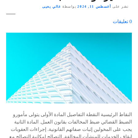
نشر على
أغسطس 11, 2024
بواسطة
غالي يحيى
ع
0
تعليقات
ل
ى
٪
s
النقاط الرئيسية النقطة التفاصيل المادة الأولى يتولى مأمورو
الضبط القضائي ضبط المخالفات بقانون العمل. المادة الثانية
يجب على المخولين إثبات صفاتهم القانونية. إجراءات العقوبات
إيقاف الخدمات للمنشآت المخالفة. التصالح إمكانية التصالح مع