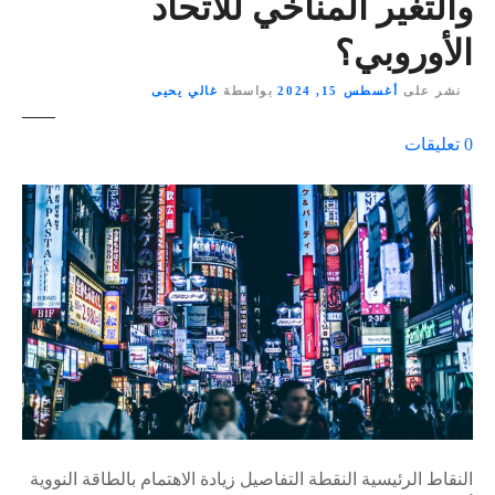
والتغير المناخي للاتحاد
الأوروبي؟
نشر على
أغسطس 15, 2024
بواسطة
غالي يحيى
ع
0
تعليقات
ل
ى
٪
s
النقاط الرئيسية النقطة التفاصيل زيادة الاهتمام بالطاقة النووية