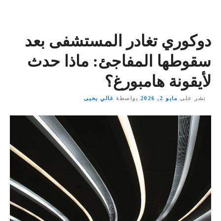
دوكوري تغادر المستشفى بعد
سقوطها المفاجئ: ماذا حدث
لأيقونة هامبورغ؟
نشر على
مايو 2, 2026
بواسطة
غالي يحيى