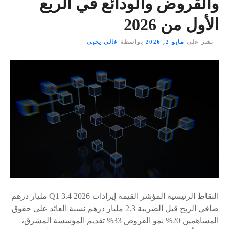
والقروض والودائع في الربع
الأول من 2026
نشر على
مايو 2, 2026
بواسطة
غالي يحيى
النقاط الرئيسية المؤشر القيمة إيرادات 2026 Q1 3.4 مليار درهم
صافي الربح قبل الضريبة 2.3 مليار درهم نسبة العائد على حقوق
المساهمين 20% نمو القروض 33% تقديم المؤسسة المشرق،