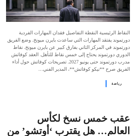
النقاط الرئيسية النقطة التفاصيل فقدان المهارات الفردية
دورتموند يفتقد المهارات التي ساعدت بايرن ميونخ. وضع الفريق
دورتموند في المركز الثاني بفارق كبير عن بايرن ميونخ. نقاط
الدوري دورتموند يحتاج إلى خمس نقاط للتأهل. العقد كوفاتش
مدرب دورتموند حتى يونيو 2027. تصريحات كوفاتش حول أداء
الفريق صرح **نيكو كوفاتش**، المدير الفني…
رياضة
عقب خمس نسخ لكأس
العالم… هل يقترب ‘أوتشو’ من