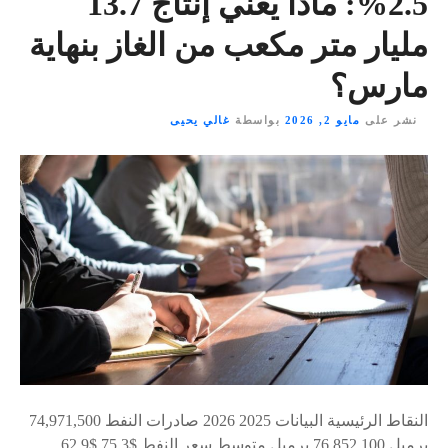
2.5%: ماذا يعني إنتاج 13.7
مليار متر مكعب من الغاز بنهاية
مارس؟
نشر على
مايو 2, 2026
بواسطة
غالي يحيى
النقاط الرئيسية البيانات 2025 2026 صادرات النفط 74,971,500
برميل 76,852,100 برميل متوسط سعر النفط $75.3 $62.9