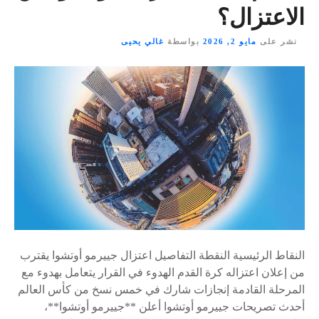
الاعتزال؟
نشر على
مايو 2, 2026
بواسطة
غالي يحيى
النقاط الرئيسية النقطة التفاصيل اعتزال جييرمو أوتشوا يقترب
من إعلان اعتزاله كرة القدم الهدوء في القرار يتعامل بهدوء مع
المرحلة القادمة إنجازات شارك في خمس نسخ من كأس العالم
أحدث تصريحات جييرمو أوتشوا أعلن **جييرمو أوتشوا**،