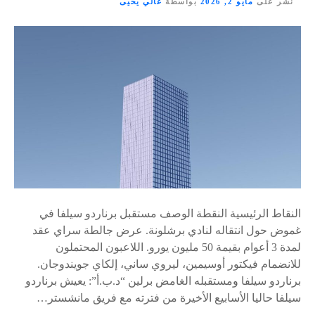
نشر على
مايو 2, 2026
بواسطة
غالي يحيى
النقاط الرئيسية النقطة الوصف مستقبل برناردو سيلفا في
غموض حول انتقاله لنادي برشلونة. عرض جالطة سراي عقد
لمدة 3 أعوام بقيمة 50 مليون يورو. اللاعبون المحتملون
للانضمام فيكتور أوسيمين، ليروي ساني، إلكاي جويندوجان.
برناردو سيلفا ومستقبله الغامض برلين “د.ب.أ”: يعيش برناردو
سيلفا حاليا الأسابيع الأخيرة من فترته مع فريق مانشستر…